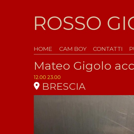
ROSSO G
HOME
CAM BOY
CONTATTI
P
Mateo Gigolo a
12.00 23.00
BRESCIA