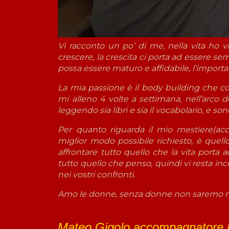
Vi racconto un po’ di me, nella vita ho
crescere, la crescita ci porta ad essere s
possa essere maturo e affidabile, l’importan
La mia passione è il body building che c
mi alleno 4 volte a settimana, nell’arco 
leggendo sia libri e sia il vocabolario, e 
Per quanto riguarda il mio mestiere(ac
miglior modo possibile richiesto, è quell
affrontare tutto quello che la vita porta 
tutto quello che penso, quindi vi resta in
nei vostri confronti.
Amo le donne, senza donne non saremo ma
Mateo Gigolo accompagnator