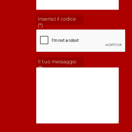
Inserisci il codice
(*)
Il tuo messaggio
(*)