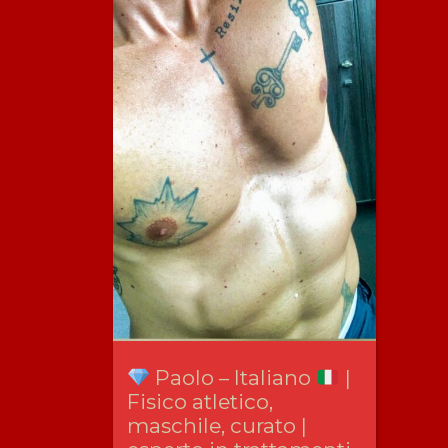
Paolo – Italiano
|
Fisico atletico,
maschile, curato |