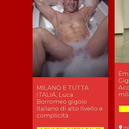
Em
Gig
Ac
MILANO E TUTTA
mil
ITALIA, Luca
Borromeo gigolo
italiano di alto livello e
complicità
mi