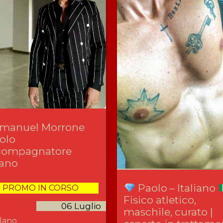
manuel Morrone
olo
compagnatore
ano
Paolo – Italiano
PROMO IN CORSO
Fisico atletico,
06 Luglio
maschile, curato |
lano