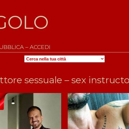
IGOLO
UBBLICA – ACCEDI
ROSSO
GIGOLO
CERCA
ttore sessuale – sex instructo
PER
CITTÀ