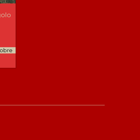
golo
tobre