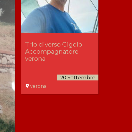
Trio diverso Gigolo
Accompagnatore
verona
20 Settembre
verona