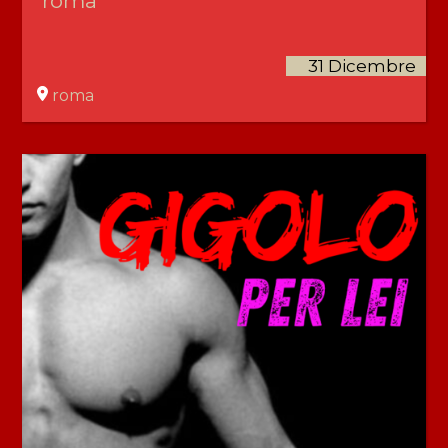
roma
31 Dicembre
roma