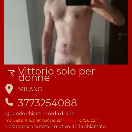
Vittorio solo per
donne
MILANO
3773254088
Quando chiami ricorda di dire
"ho visto il tuo annuncio su
ROSSO
GIGOLO"
Così capisco subito il motivo della chiamata