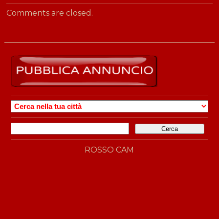
Comments are closed.
CERCA
GIGOLO
PER
Ricerca
CITTÀ
per:
ROSSO CAM