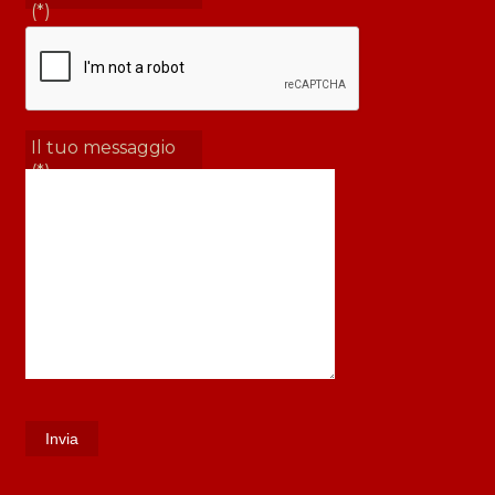
(*)
Il tuo messaggio
(*)