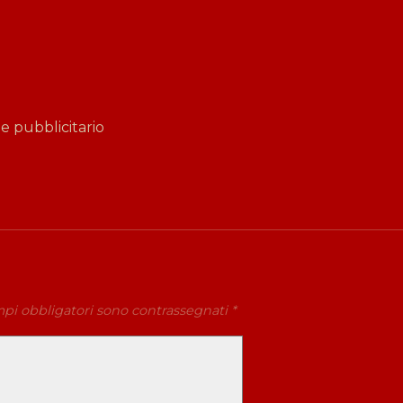
 pubblicitario
mpi obbligatori sono contrassegnati
*