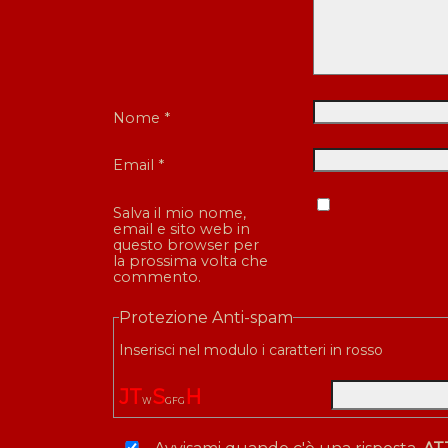
Nome
*
Email
*
Salva il mio nome,
email e sito web in
questo browser per
la prossima volta che
commento.
Protezione Anti-spam
Inserisci nel modulo i caratteri in rosso
J
T
S
H
W
G
F
G