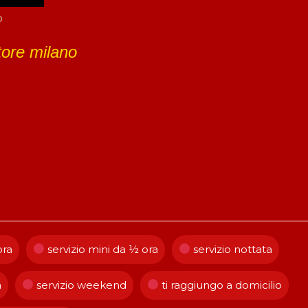
o
ore milano
ora
servizio mini da ½ ora
servizio nottata
a
servizio weekend
ti raggiungo a domicilio