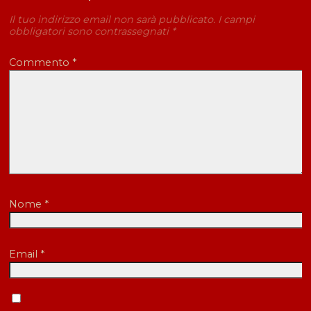
Il tuo indirizzo email non sarà pubblicato.
I campi
obbligatori sono contrassegnati
*
Commento
*
Nome
*
Email
*