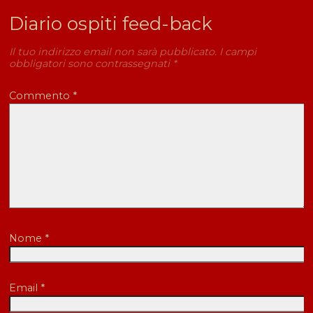
Diario ospiti feed-back
Il tuo indirizzo email non sarà pubblicato.
I campi
obbligatori sono contrassegnati
*
Commento
*
Nome
*
Email
*