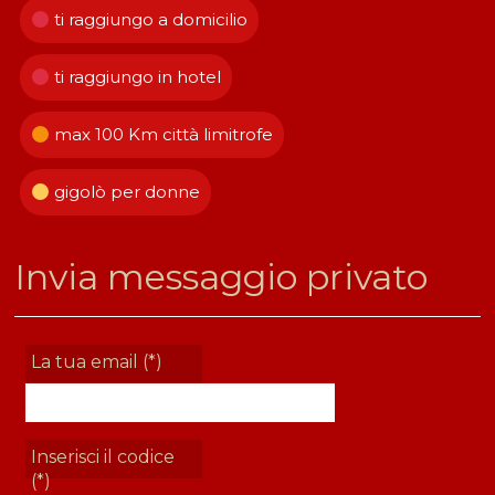
ti raggiungo a domicilio
ti raggiungo in hotel
max 100 Km città limitrofe
gigolò per donne
Invia messaggio privato
La tua email (*)
Inserisci il codice
(*)