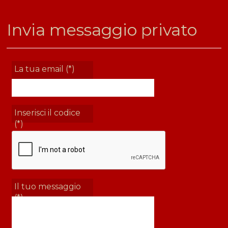
Invia messaggio privato
La tua email (*)
Inserisci il codice
(*)
Il tuo messaggio
(*)