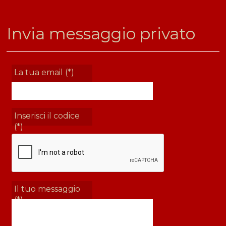
Invia messaggio privato
La tua email (*)
Inserisci il codice
(*)
Il tuo messaggio
(*)